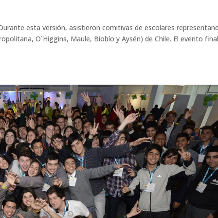
urante esta versión, asistieron comitivas de escolares representan
opolitana, O´Higgins, Maule, Biobío y Aysén) de Chile. El evento fina