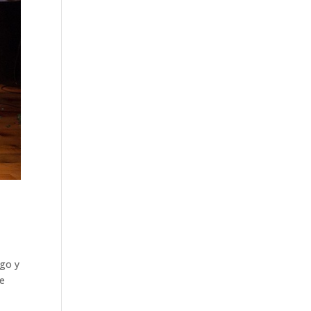
ago y
de