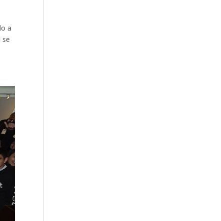
do a
l se