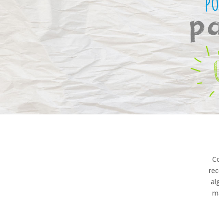
Co
rec
al
ma