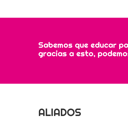
Sabemos que educar par
gracias a esto, podemo
ALIADOS