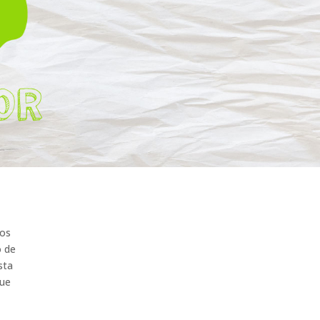
vos
o de
sta
que