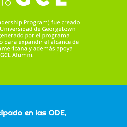
eadership Program) fue creado
a Universidad de Georgetown
 generado por el programa
o para expandir el alcance de
oamericana y además apoya
 GCL Alumni.
cipado en las ODE.