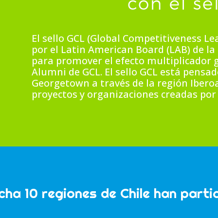
El sello GCL (Global Competitiveness L
por el Latin American Board (LAB) de l
para promover el efecto multiplicador
Alumni de GCL. El sello GCL está pensad
Georgetown a través de la región Iber
proyectos y organizaciones creadas por
echa 10 regiones de Chile han parti