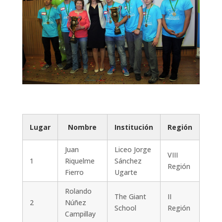
Lugar
Nombre
Institución
Región
Juan
Liceo Jorge
VIII
1
Riquelme
Sánchez
Región
Fierro
Ugarte
Rolando
The Giant
II
2
Núñez
School
Región
Campillay