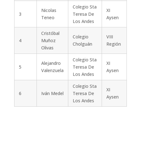
Colegio Sta
Nicolas
XI
3
Teresa De
Teneo
Aysen
Los Andes
Cristóbal
Colegio
VIII
4
Muñoz
Cholguán
Región
Olivas
Colegio Sta
Alejandro
XI
5
Teresa De
Valenzuela
Aysen
Los Andes
Colegio Sta
XI
6
Iván Medel
Teresa De
Aysen
Los Andes