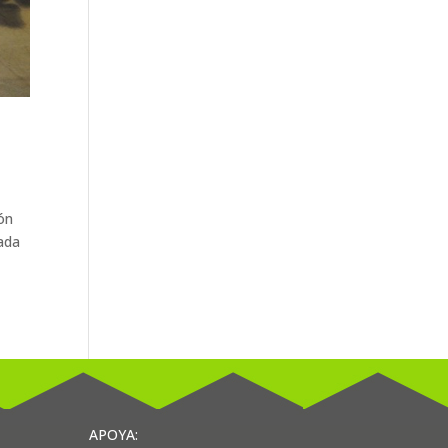
ón
cada
APOYA: