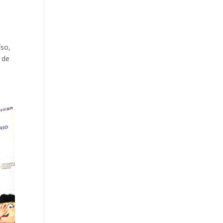
íso,
 de